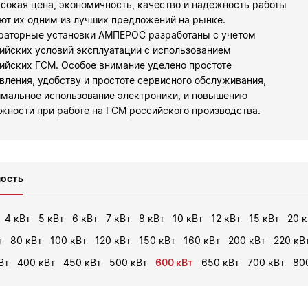
сокая цена, экономичность, качество и надежность работы
ют их одним из лучших предложений на рынке.
раторные установки АМПЕРОС разработаны с учетом
ийских условий эксплуатации с использованием
ийских ГСМ. Особое внимание уделено простоте
вления, удобству и простоте сервисного обслуживания,
мальное использование электроники, и повышению
жности при работе на ГСМ российского производства.
ость
4 кВт
5 кВт
6 кВт
7 кВт
8 кВт
10 кВт
12 кВт
15 кВт
20 к
т
80 кВт
100 кВт
120 кВт
150 кВт
160 кВт
200 кВт
220 кВ
Вт
400 кВт
450 кВт
500 кВт
600 кВт
650 кВт
700 кВт
80