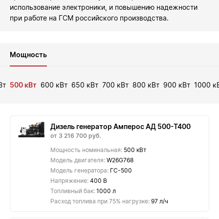
использование электроники, и повышению надежности
при работе на ГСМ российского производства.
Мощность
Вт
500 кВт
600 кВт
650 кВт
700 кВт
800 кВт
900 кВт
1000 к
Дизель генератор Амперос АД 500-Т400
от 3 216 700 руб.
Мощность номинальная:
500 кВт
Модель двигателя:
W26G768
Модель генератора:
ГС-500
Напряжение:
400 В
Топливный бак:
1000 л
Расход топлива при 75% нагрузке:
97 л/ч