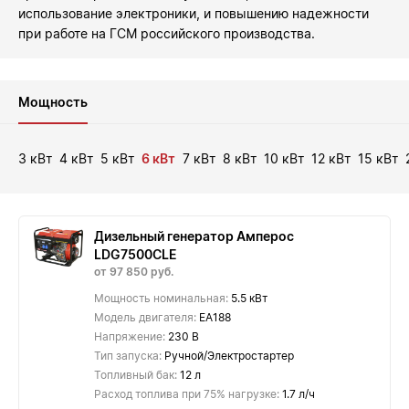
использование электроники, и повышению надежности
при работе на ГСМ российского производства.
Мощность
3 кВт
4 кВт
5 кВт
6 кВт
7 кВт
8 кВт
10 кВт
12 кВт
15 кВт
Дизельный генератор Амперос
LDG7500СLE
от 97 850 руб.
Мощность номинальная:
5.5 кВт
Модель двигателя:
EA188
Напряжение:
230 В
Тип запуска:
Ручной/Электростартер
Топливный бак:
12 л
Расход топлива при 75% нагрузке:
1.7 л/ч