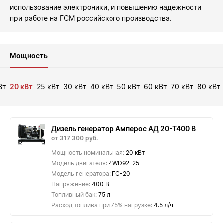
использование электроники, и повышению надежности
при работе на ГСМ российского производства.
Мощность
Вт
20 кВт
25 кВт
30 кВт
40 кВт
50 кВт
60 кВт
70 кВт
80 кВт
Дизель генератор Амперос АД 20-Т400 B
от 317 300 руб.
Мощность номинальная:
20 кВт
Модель двигателя:
4WD92-25
Модель генератора:
ГС-20
Напряжение:
400 В
Топливный бак:
75 л
Расход топлива при 75% нагрузке:
4.5 л/ч