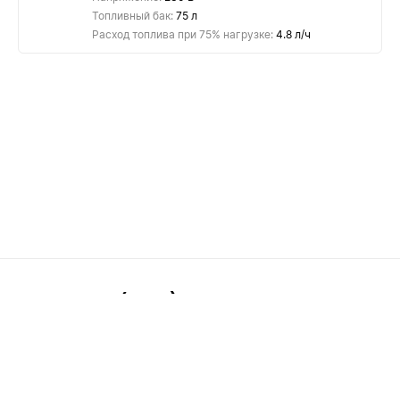
Топливный бак:
75 л
Расход топлива при 75% нагрузке:
4.8 л/ч
8(499)288-89-35
Заказать звонок