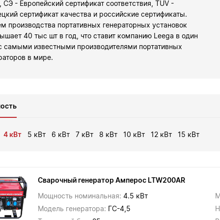
, СЭ - Европейский сертификат соответствия, TUV -
цкий сертификат качества и российские сертификаты.
м производства портативных генераторных установок
ышает 40 тыс шт в год, что ставит компанию Leega в один
с самыми известными производителями портативных
раторов в мире.
ость
4 кВт
5 кВт
6 кВт
7 кВт
8 кВт
10 кВт
12 кВт
15 кВт
Сварочный генератор Амперос LTW200AR
Мощность номинальная:
4.5 кВт
М
Модель генератора:
ГС-4,5
Н