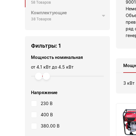
9001
58 Товаров
Неме
Комплектующие
Объе
38 Товаров
прев
ряд 
гене
Фильтры:
1
Мощность номинальная
Мощн
от
4.1 кВт
до
4.5 кВт
3 кВт
Напряжение
230 В
400 В
380.00 В