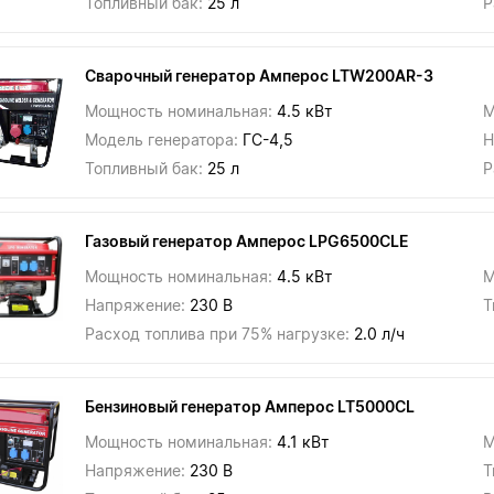
Топливный бак:
25 л
Р
Сварочный генератор Амперос LTW200AR-3
Мощность номинальная:
4.5 кВт
М
Модель генератора:
ГС-4,5
Н
Топливный бак:
25 л
Р
Газовый генератор Амперос LPG6500CLE
Мощность номинальная:
4.5 кВт
М
Напряжение:
230 В
Т
Расход топлива при 75% нагрузке:
2.0 л/ч
Бензиновый генератор Амперос LT5000CL
Мощность номинальная:
4.1 кВт
М
Напряжение:
230 В
Т