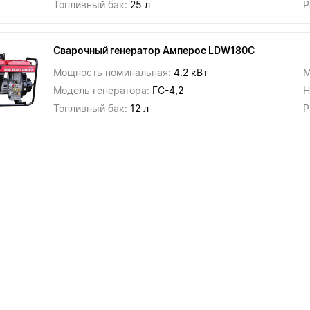
Топливный бак:
25 л
Р
Сварочный генератор Амперос LDW180С
Мощность номинальная:
4.2 кВт
М
Модель генератора:
ГС-4,2
Н
Топливный бак:
12 л
Р