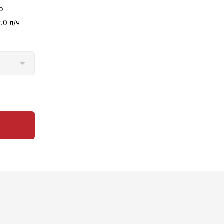
р
2.0 л/ч