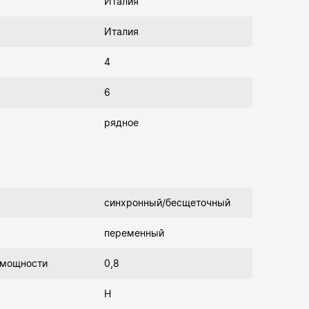
Италия
Италия
4
6
рядное
синхронный/бесщеточный
переменный
 мощности
0,8
Н