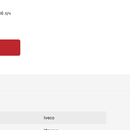
86 л/ч
Iveco