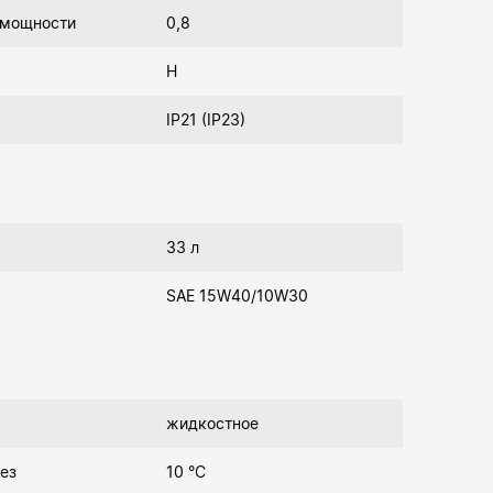
 мощности
0,8
Н
IP21 (IP23)
33 л
SAE 15W40/10W30
жидкостное
ез
10 °C