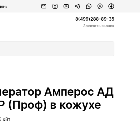
день
8(499)288-89-35
Заказать звонок
нератор Амперос АД
P (Проф) в кожухе
6 кВт