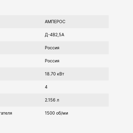
АМПЕРОС
Д-4В2,5А
Россия
Россия
18.70 кВт
4
2.156 л
гателя
1500 об/ми