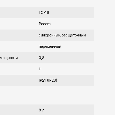
ГС-16
Россия
синхронный/бесщеточный
переменный
 мощности
0,8
Н
IP21 (IP23)
8 л