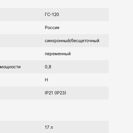
ГС-120
Россия
синхронный/бесщеточный
переменный
 мощности
0,8
Н
IP21 (IP23)
17 л