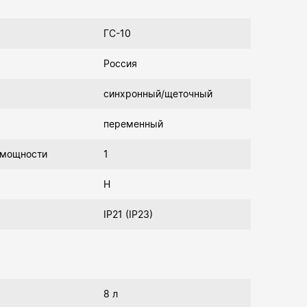
ГС-10
Россия
синхронный/щеточный
переменный
 мощности
1
Н
IP21 (IP23)
8 л